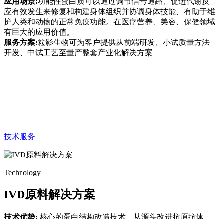
应用场景:
功能性蛋白质可以通过调节信号通路、促进代谢反
应有效发生来修复和构建身体组织并协调身体技能、有助于维
护人类和动物的正常免疫功能。在医疗营养、美容、保健领域
有巨大的应用价值。
服务方案:
粒影生物可为客户提供从前端研发、小试质量方法
开发、中试工艺至量产整套产业化解决方案
技术服务
Technology
IVD原料解决方案
技术优势:
核心的蛋白结构改造技术，从源头改进抗原抗体，