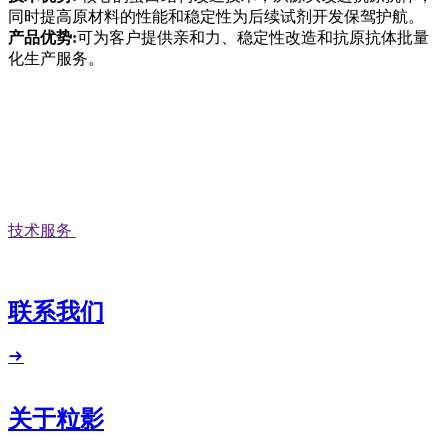
同时提高原材料的性能和稳定性为后续试剂开发保驾护航。
产品优势:
可为客户提供亲和力、稳定性改造和抗原抗体批量
化生产服务。
技术服务
联系我们
关于粒影